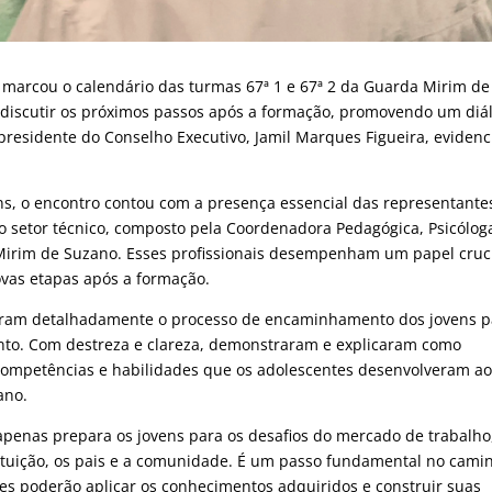
o marcou o calendário das turmas 67ª 1 e 67ª 2 da Guarda Mirim de
 discutir os próximos passos após a formação, promovendo um diá
presidente do Conselho Executivo, Jamil Marques Figueira, evidenc
ens, o encontro contou com a presença essencial das representante
 setor técnico, composto pela Coordenadora Pedagógica, Psicólog
 Mirim de Suzano. Esses profissionais desempenham um papel cruc
vas etapas após a formação.
caram detalhadamente o processo de encaminhamento dos jovens p
to. Com destreza e clareza, demonstraram e explicaram como
s competências e habilidades que os adolescentes desenvolveram a
ano.
apenas prepara os jovens para os desafios do mercado de trabalho
tituição, os pais e a comunidade. É um passo fundamental no cami
es poderão aplicar os conhecimentos adquiridos e construir suas