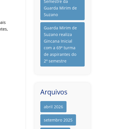
Semestre da
Guarda Mirim de
Suzano
ais
Guarda Mirim de
ntes,
Suzano realiza
Gincana Inicial
com a 69ª turma
de aspirantes do
2º semestre
Arquivos
abril 2026
setembro 2025