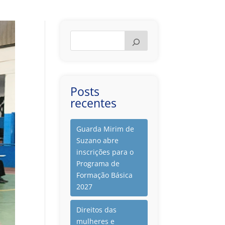
Posts
recentes
Guarda Mirim de
Suzano abre
inscrições para o
Programa de
Formação Básica
2027
Direitos das
mulheres e