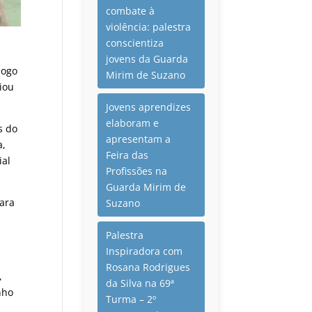
combate à
violência: palestra
conscientiza
jovens da Guarda
logo
Mirim de Suzano
iou
Jovens aprendizes
elaboram e
s do
apresentam a
a,
Feira das
ial
Profissões na
Guarda Mirim de
ara
Suzano
o
Palestra
Inspiradora com
Rosana Rodrigues
,
da Silva na 69ª
nho
Turma – 2º